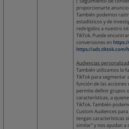
("Seguimiento de conver
proporcionarte anuncios
También podemos rastrea
estadísticos y de invest
redirigidos a nuestro si
TikTok. Puede encontra
conversiones en
https:/
https://ads.tiktok.com/
Audiencias personalizad
También utilizamos la 
TikTok para segmentar a
función de las acciones
permite definir grupos o
características, a quien
TikTok. También podemos
Custom Audiences para 
tengan características 
similar" y nos ayudan a 