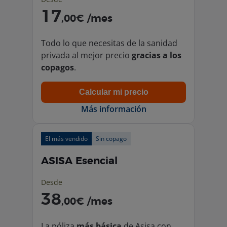
17
,00€ /mes
Todo lo que necesitas de la sanidad
privada al mejor precio
gracias a los
copagos
.
Calcular mi precio
Más información
El más vendido
Sin copago
ASISA Esencial
Desde
38
,00€ /mes
La póliza
más básica
de Asisa con