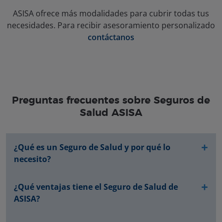
ASISA ofrece más modalidades para cubrir todas tus
necesidades. Para recibir asesoramiento personalizado
contáctanos
Preguntas frecuentes sobre Seguros de
Salud ASISA
¿Qué es un Seguro de Salud y por qué lo
necesito?
Un seguro de salud es sinónimo de protección, seguridad
¿Qué ventajas tiene el Seguro de Salud de
y tranquilidad. Te permite acceder a la asistencia
ASISA?
sanitaria, incluyendo multitud de servicios especiales en
función de la póliza contratada.
Los asegurados ASISA cuentan con ventajas exclusivas